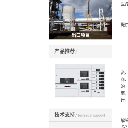
医
	“身体力行，构建绿色世界”，这是博耳电力的愿景，也是此次交流会的主题。客户需
提
出口项目
产品推荐
	来自建行无锡分行的专家与大家分享了建行可以为客户提供的系列融资方案和种类，
资
商
的
商
行
博耳高低压设备
	　　会上，博耳电力西南区销售总监还与大家分享了博耳电力“金融融合服务V3.0+”
技术支持
Technical support
解
吗