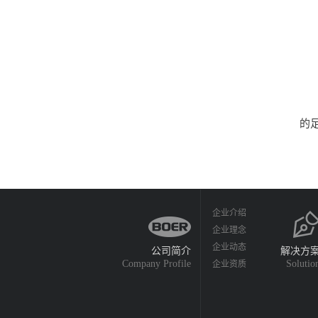
	目前，博耳电力”绿色智慧之旅”已陆续在全国各地展开。成都，是西南区的首站，接下
的
企业介绍
企业理念
企业动态
公司简介
解决方
Company Profile
Solutio
企业资质