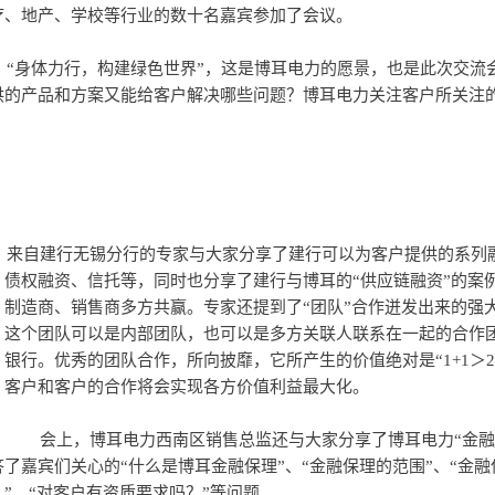
疗、地产、学校等行业的数十名嘉宾参加了会议。
要的究竟是什么？我们
供的产品和方案又能给客户解决哪些问题？博耳电力关注客户所关注
如商业信用、股权融
、债权融资、信托等，同时也分享了建行与博耳的“供应链融资”的案
、制造商、销售商多方共赢。专家还提到了“团队”合作迸发出来的强
，这个团队可以是内部团队，也可以是多方关联人联系在一起的合作
、银行。优秀的团队合作，所向披靡，它所产生的价值绝对是“1+1＞
、客户和客户的合作将会实现各方价值利益最大化。
，并用一个个实操案例
答了嘉宾们关心的“什么是博耳金融保理”、“金融保理的范围”、“金
？”、“对客户有资质要求吗？”等问题。