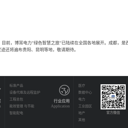
来，“绿色智慧之旅”
足迹还将遍布贵阳、昆明等地，敬请期待。
标准产品
医疗
设备代维及远程监护
数据中心
工程总包
电力
案
行业应用
n
Application
能效管理 与节能
工业园区
官方微信
智能配电
地产
其他