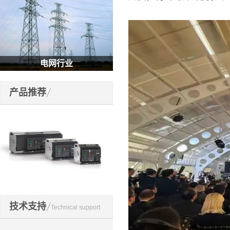
电网行业
产品推荐
开关元件
技术支持
Technical support