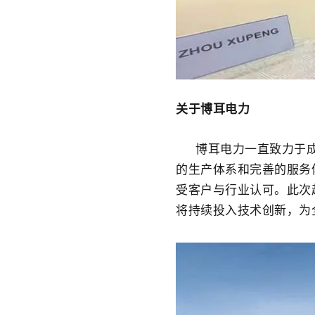
关于博耳电力
博耳电力一直致力于
的生产体系和完善的服务
受客户与行业认可。此次
将持续投入技术创新，为