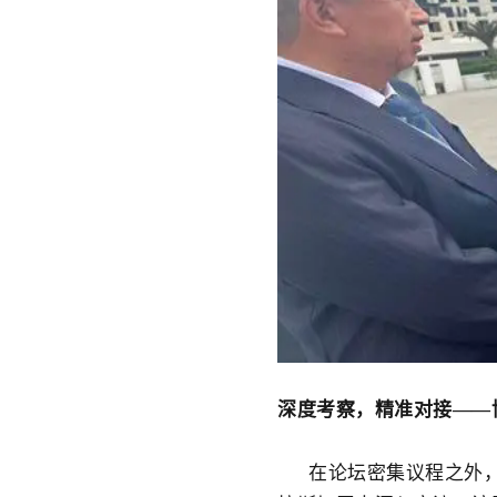
深度考察，精准对接——
在论坛密集议程之外