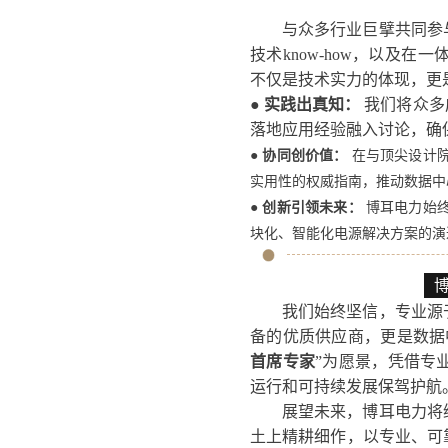
与众多行业巨擘共同参
技术know-how，以及
不仅是技术实力的体现，更
● 实践出真知：
我们将众多
落地应用经验融入讨论，确
● 协同创价值：
在与顶尖设计院
实用性的权威指南，推动数据中
● 创新引领未来：
博耳电力始终
块化、智能化电源解决方案的演
我们始终坚信，专业源
备的优质供应商，更是数据
首席专家
”为愿景，凭借专
运行和可持续发展保驾护航
展望未来，博耳电力将
土上精耕细作，以专业、可