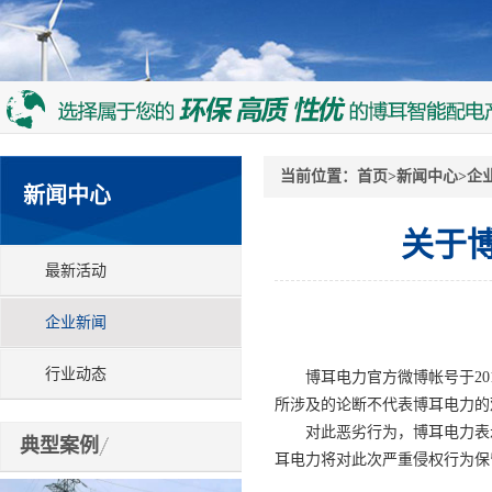
当前位置：
首页
>
新闻中心
>
企
新闻中心
关于
最新活动
企业新闻
行业动态
博耳电力官方微博帐号于201
所涉及的论断不代表博耳电力的
对此恶劣行为，博耳电力表示
典型案例
耳电力将对此次严重侵权行为保