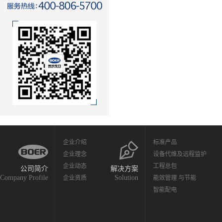
企业介绍
标准产品
企业理念
设备代维及远程监护
企业动态
工程总包
公司简介
解决方案
Company Profile
Solution
企业资质
能效管理 与节能
智能配电