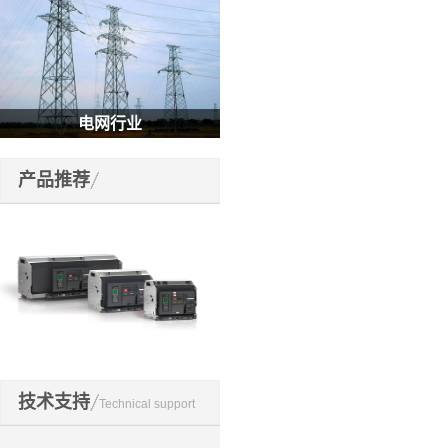
电网行业
产品推荐
开关元件
技术支持
Technical support