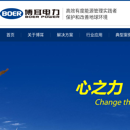
高效有度能源管理实践者
保护和改善地球环境
首页
关于博耳
解决方案
行业应用
典型案