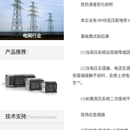
危险源鉴别与剖析
本企业有380伏低压配电柜1
电网行业
事故模式和后果
产品推荐
(1)当高压系统出现故障或因
(2)当电压互感器、电流互感
衔接端接触不良时，会使上述电
生**。
(3)如果高压系统二次接地不
开关元件
现场应急措施
技术支持
Technical support